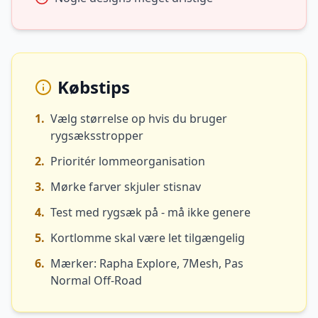
Købstips
1
.
Vælg størrelse op hvis du bruger
rygsæksstropper
2
.
Prioritér lommeorganisation
3
.
Mørke farver skjuler stisnav
4
.
Test med rygsæk på - må ikke genere
5
.
Kortlomme skal være let tilgængelig
6
.
Mærker: Rapha Explore, 7Mesh, Pas
Normal Off-Road